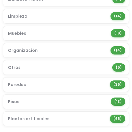
produ
Limpieza
14
14
produ
Muebles
19
19
produ
Organización
14
14
produ
Otros
6
6
produ
Paredes
36
36
produ
Pisos
13
13
produ
Plantas artificiales
65
65
produ