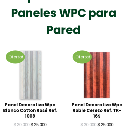
Paneles WPC para
Pared
¡Oferta!
¡Oferta!
Panel Decorativo Wpc
Panel Decorativo Wpc
Blanco Cotton Rosé Ref.
Roble Cerezo Ref. TK-
1008
16S
El
El
El
El
$
30.000
$
25.000
$
30.000
$
25.000