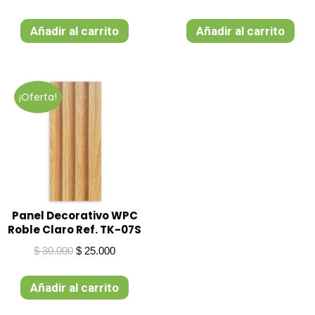
precio
precio
precio
precio
original
actual
original
actual
Añadir al carrito
Añadir al carrito
era:
es:
era:
es:
$ 30.000.
$ 25.000.
$ 30.000.
$ 25.00
¡Oferta!
Panel Decorativo WPC
Roble Claro Ref. TK-07S
El
El
$
30.000
$
25.000
precio
precio
original
actual
Añadir al carrito
era:
es:
$ 30.000.
$ 25.000.