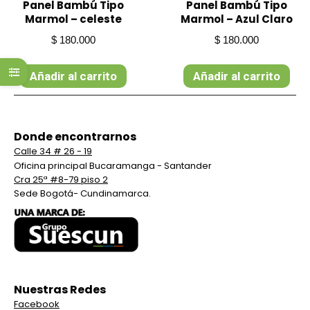
s
Panel Bambú Tipo
Panel Bambú Tipo
Marmol – celeste
Marmol – Azul Claro
$
180.000
$
180.000
s
Añadir al carrito
Añadir al carrito
s
s
Donde encontrarnos
Calle 34 # 26 - 19
s
Oficina principal Bucaramanga - Santander
Cra 25ª #8-79 piso 2
Sede Bogotá- Cundinamarca.
s
s
s
Nuestras Redes
Facebook