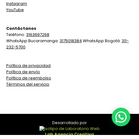
Instagram
s
YouTube
Contáctanos
Teléfono:
3163697268
WhatsApp Bucaramanga:
3175018384
WhatsApp Bogotá:
311-
232-5700
Política de privacidad
Política de envío
Política de reembolso
Términos del servicio
Desarrollado por
Lab Agencia Creativa