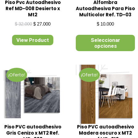
s
Piso Pvc Autoadhesivo
Alfombra
Ref MD-008 Desierto x
Autoadhesiva Para Piso
Mt2
Multicolor Ref. TD-03
s
El
El
$
32.000
$
27.000
$
10.000
precio
precio
original
actual
s
E
View Product
Seleccionar
era:
es:
p
opciones
$ 32.000.
$ 27.000.
t
s
m
v
L
s
¡Oferta!
¡Oferta!
o
s
p
s
e
e
la
s
p
d
p
s
Piso PVC autoadhesivo
Piso PVC autoadhesivo
Gris Cenizo x MT2 Ref.
Madera oscuro x MT2