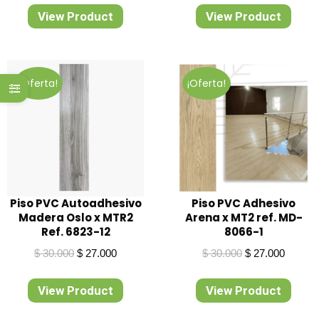
original
actual
original
actual
View Product
View Product
era:
es:
era:
es:
$ 32.000.
$ 27.000.
$ 30.000.
$ 27.00
¡Oferta!
¡Oferta!
Piso PVC Autoadhesivo
Piso PVC Adhesivo
Madera Oslo x MTR2
Arena x MT2 ref. MD-
Ref. 6823-12
8066-1
El
El
El
El
$
30.000
$
27.000
$
30.000
$
27.000
precio
precio
precio
precio
original
actual
original
actual
View Product
View Product
era:
es:
era:
es:
$ 30.000.
$ 27.000.
$ 30.000.
$ 27.00