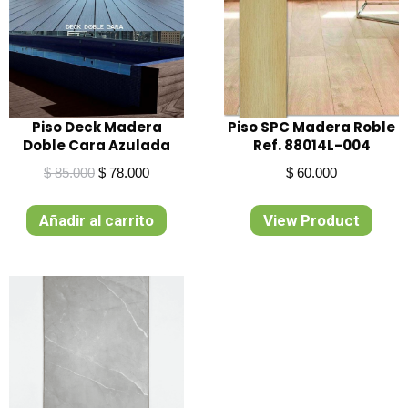
Piso Deck Madera
Piso SPC Madera Roble
Doble Cara Azulada
Ref. 88014L-004
El
El
$
85.000
$
78.000
$
60.000
precio
precio
original
actual
Añadir al carrito
View Product
era:
es:
$ 85.000.
$ 78.000.