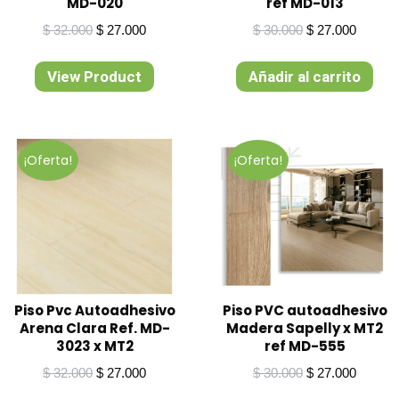
MD-020
ref MD-013
s
El
El
El
El
$
32.000
$
27.000
$
30.000
$
27.000
precio
precio
precio
precio
original
actual
original
actual
View Product
Añadir al carrito
era:
es:
era:
es:
$ 32.000.
$ 27.000.
$ 30.000.
$ 27.00
¡Oferta!
¡Oferta!
Piso Pvc Autoadhesivo
Piso PVC autoadhesivo
Arena Clara Ref. MD-
Madera Sapelly x MT2
3023 x MT2
ref MD-555
El
El
El
El
$
32.000
$
27.000
$
30.000
$
27.000
precio
precio
precio
precio