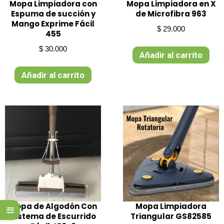
s
Mopa Limpiadora con
Mopa Limpiadora en X
Espuma de succión y
de Microfibra 963
Mango Exprime Fácil
$
29.000
s
455
$
30.000
Añadir al carrito
s
Añadir al carrito
s
s
s
s
s
Mopa de Algodón Con
Mopa Limpiadora
Sistema de Escurrido
Triangular GS82585