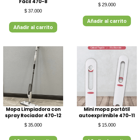
Fácil 470-8
$
29.000
s
$
37.000
Añadir al carrito
Añadir al carrito
Mopa Limpiadora con
Mini mopa portátil
spray Rociador 470-12
autoexprimible 470-11
$
35.000
$
15.000