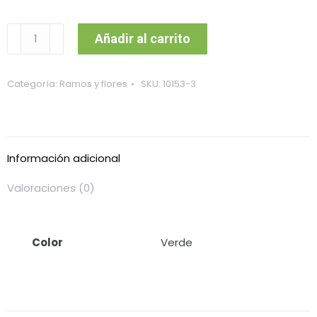
Ramo
Añadir al carrito
Artificial
Decorativo
AR-
Categoría:
Ramos y flores
SKU:
10153-3
2
-
Verde
cantidad
Información adicional
Valoraciones (0)
Color
Verde