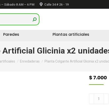
 – Sábado 8 AM – 6 PM
Calle 34 # 26 - 19
Paredes
Plantas artificiales
 Artificial Glicinia x2 unidad
rtificiales
Enredaderas
Planta Colgante Artificial Glicinia x2 uni
$
7.000
Planta
Colgante
Artificial