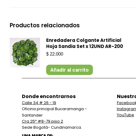
Productos relacionados
Enredadera Colgante Artificial
Hoja Sandia Set x 12UND AR-200
$
22.000
Añadir al carrito
Donde encontrarnos
Nuestr
Calle 34 # 26 - 19
Faceboo
Oficina principal Bucaramanga -
Instagra
YouTube
Santander
Cra 25ª #8-79 piso 2
Sede Bogotá- Cundinamarca.