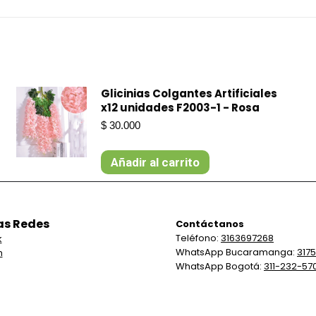
Glicinias Colgantes Artificiales
x12 unidades F2003-1 - Rosa
$
30.000
Añadir al carrito
as Redes
Contáctanos
Teléfono:
3163697268
k
WhatsApp Bucaramanga:
317
m
WhatsApp Bogotá:
311-232-57