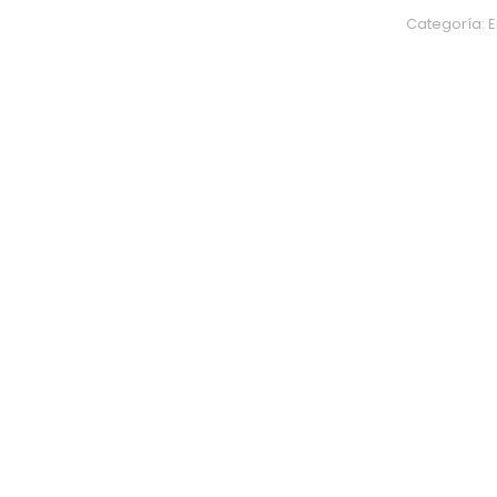
Glicinia
Categoría:
E
x2
unidades
AR-
21
-
Verde
cantidad