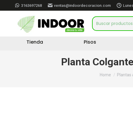
3163697268
ventas@indoordecoracion.com
Lunes
Tienda
Pisos
Planta Colgante
You are here:
Home
Plantas a