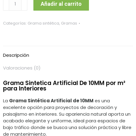
Grama
Añadir al carrito
Sintética
Artificial
De
Categorías:
Grama sintética
,
Gramas
10MM
x
MT2
cantidad
Descripción
Valoraciones (0)
Grama Sintetica Artificial De 10MM por m²
para Interiores
La
Grama Sintética Artificial de 10MM
es una
excelente opción para proyectos de decoración y
paisajismo en interiores. Su apariencia natural aporta un
acabado elegante y uniforme, ideal para espacios de
bajo tráfico donde se busca una solución práctica y libre
de mantenimiento.