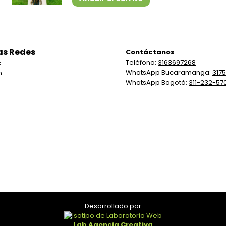
as Redes
Contáctanos
Teléfono:
3163697268
k
WhatsApp Bucaramanga:
317
m
WhatsApp Bogotá:
311-232-57
Desarrollado por
Lab Agencia Creativa