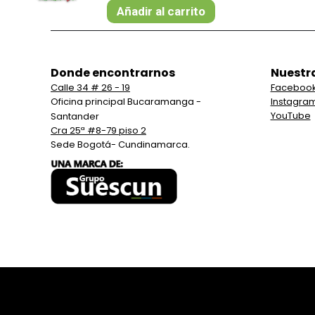
original
actual
Añadir al carrito
era:
es:
$ 26.000.
$ 24.000.
Donde encontrarnos
Nuestr
Calle 34 # 26 - 19
Faceboo
Oficina principal Bucaramanga -
Instagra
YouTube
Santander
Cra 25ª #8-79 piso 2
Sede Bogotá- Cundinamarca.