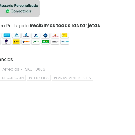
a Protegida
Recibimos todas las tarjetas
encias
a:
Arreglos
SKU:
10066
DECORACIÓN
INTERIORES
PLANTAS ARTIFICIALES