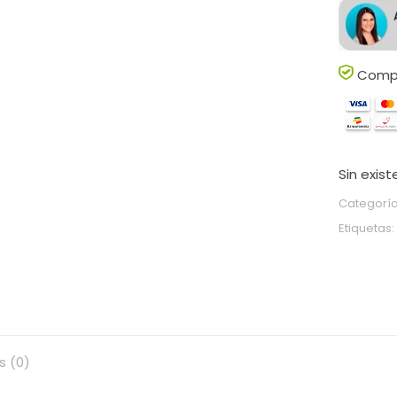
Compr
Sin exist
Categorí
Etiquetas:
s (0)