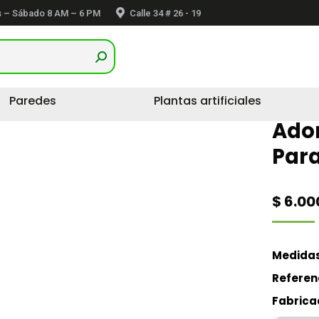
 – Sábado 8 AM – 6 PM
Calle 34 # 26 - 19
Paredes
Plantas artificiales
Ador
Para
$
6.00
Medida
Referen
Fabrica