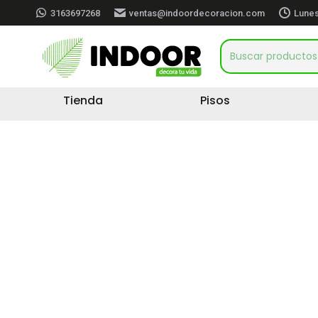
3163697268
ventas@indoordecoracion.com
Lunes
Tienda
Pisos