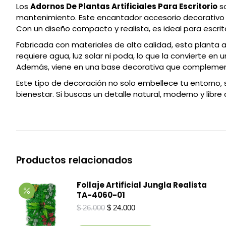
Los
Adornos De Plantas Artificiales Para Escritorio
so
mantenimiento. Este encantador accesorio decorativo si
Con un diseño compacto y realista, es ideal para escrit
Fabricada con materiales de alta calidad, esta planta art
requiere agua, luz solar ni poda, lo que la convierte 
Además, viene en una base decorativa que complement
Este tipo de decoración no solo embellece tu entorno, 
bienestar. Si buscas un detalle natural, moderno y libr
Productos relacionados
Follaje Artificial Jungla Realista
TA-4060-01
El
El
$
26.000
$
24.000
precio
precio