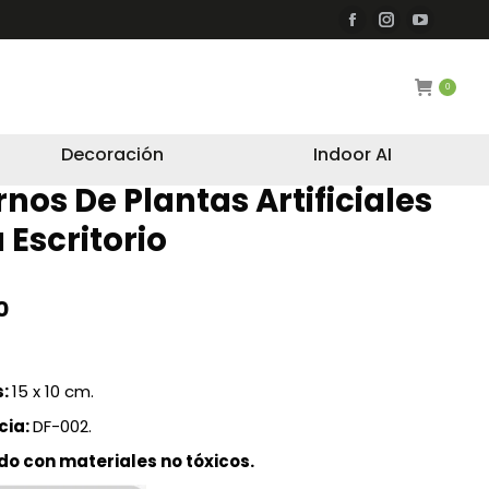
Facebook
Instagram
YouTub
page
page
page
opens
opens
opens
0
in
in
in
new
new
new
Decoración
Indoor AI
window
window
window
nos De Plantas Artificiales
 Escritorio
0
s:
15 x 10 cm.
cia:
DF-002.
do con materiales no tóxicos.