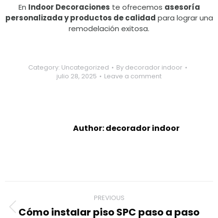
En
Indoor Decoraciones
te ofrecemos
asesoría
personalizada y productos de calidad
para lograr una
remodelación exitosa.
Category:
Uncategorized
By
decorador indoor
julio 28, 2025
Leave a comment
Author:
decorador indoor
Post
PREVIOUS
navigation
Cómo instalar piso SPC paso a paso
Previous